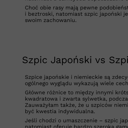
Choć obie rasy mają pewne podobieństw
i beztroski, natomiast szpic japoński j
swoim zachowaniu.
Szpic Japoński vs Szp
Szpice japońskie i niemieckie są zdec
ogólnego wyglądu wykazują wiele cech 
Główne różnice to między innymi króts
kwadratowa i zwarta sylwetka, podczas
Zauważyłam także, że u szpiców niemiec
być kwestia indywidualna.
Jeśli chodzi o umaszczenie – szpic ja
natomiast oferuje bardzo szeroką gamę