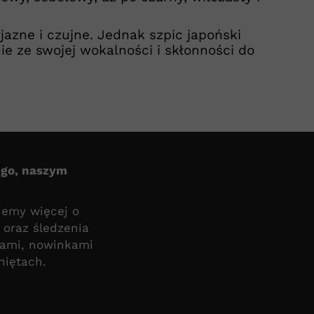
azne i czujne. Jednak szpic japoński
nie ze swojej wokalności i skłonności do
ego, naszym
iemy więcej o
 oraz śledzenia
ciami, nowinkami
niętach.