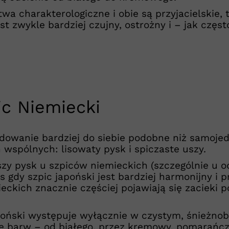
a charakterologiczne i obie są przyjacielskie,
est zwykle bardziej czujny, ostrożny i – jak częs
ic Niemiecki
ydowanie bardziej do siebie podobne niż samojed
wspólnych: lisowaty pysk i spiczaste uszy.
zy pysk u szpiców niemieckich (szczególnie u o
 gdy szpic japoński jest bardziej harmonijny i 
kich znacznie częściej pojawiają się zacieki po
poński występuje wyłącznie w czystym, śnieżnob
 barw – od białego, przez kremowy, pomarańczo