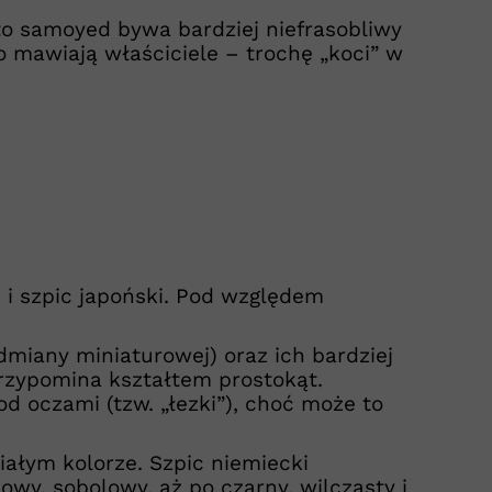
 to samoyed bywa bardziej niefrasobliwy
to mawiają właściciele – trochę „koci” w
 i szpic japoński. Pod względem
dmiany miniaturowej) oraz ich bardziej
przypomina kształtem prostokąt.
d oczami (tzw. „łezki”), choć może to
iałym kolorze. Szpic niemiecki
wy, sobolowy, aż po czarny, wilczasty i