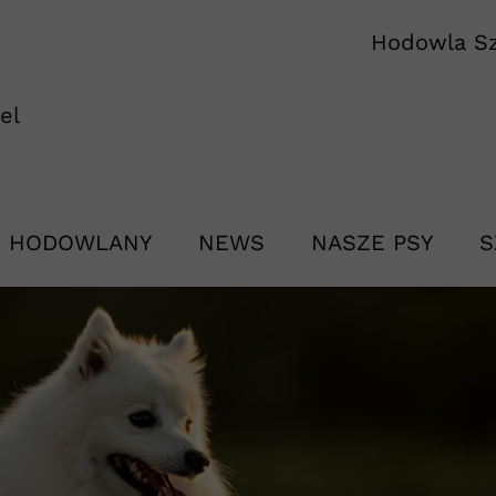
Hodowla Sz
nel
 HODOWLANY
NEWS
NASZE PSY
S
 HODOWLANY
SNOWFLAKE PRIN
P
ASAMI POLLY LA
M
EVAN VON DER 
M
DREAM OF SOULS
M
SOMEONE'S SPEC
M