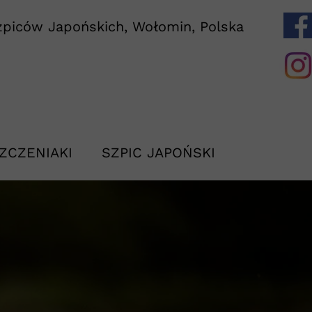
piców Japońskich, Wołomin, Polska
ZCZENIAKI
SZPIC JAPOŃSKI
CESS "YUKI"
LANOWANE MIOTY
O RASIE
ND
IOT A - 2022
SZPIC JAPOŃSKI VS INNE RAS
HAAGER SCHLOSSTURMSPITZE
IOT B - 2023
WZORZEC RASY
 PRINCESS RAPUNZEL "DIDDI"
IOT C - 2023
IAL GIRL POLLY LAND "MINI"
IOT D - 2025