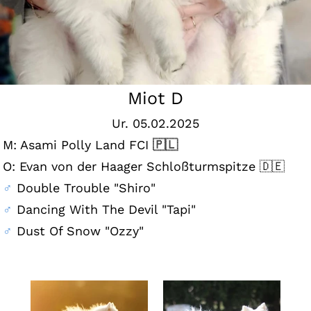
Miot D
Ur. 05.02.2025
🇵🇱
M: Asami Polly Land FCI
O: Evan von der Haager Schloßturmspitze 🇩🇪
♂
Double Trouble "Shiro"
♂
Dancing With The Devil "Tapi"
♂
Dust Of Snow "Ozzy"